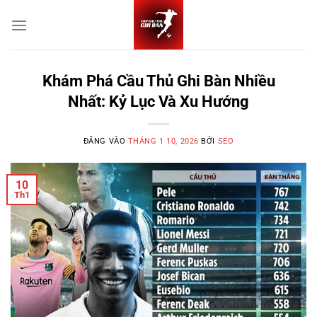
Bỏ
qua
nội
dung
Khám Phá Cầu Thủ Ghi Bàn Nhiều
Nhất: Kỷ Lục Và Xu Hướng
ĐĂNG VÀO
THÁNG 1 10, 2026
BỞI
SEO
10
Th1