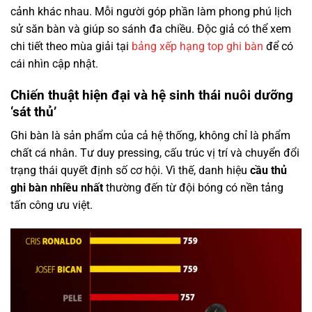
cảnh khác nhau. Mỗi người góp phần làm phong phú lịch
sử săn bàn và giúp so sánh đa chiều. Độc giả có thể xem
chi tiết theo mùa giải tại
bảng xếp hạng top ghi bàn
để có
cái nhìn cập nhật.
Chiến thuật hiện đại và hệ sinh thái nuôi dưỡng
‘sát thủ’
Ghi bàn là sản phẩm của cả hệ thống, không chỉ là phẩm
chất cá nhân. Tư duy pressing, cấu trúc vị trí và chuyển đổi
trạng thái quyết định số cơ hội. Vì thế, danh hiệu
cầu thủ
ghi bàn nhiều nhất
thường đến từ đội bóng có nền tảng
tấn công ưu việt.