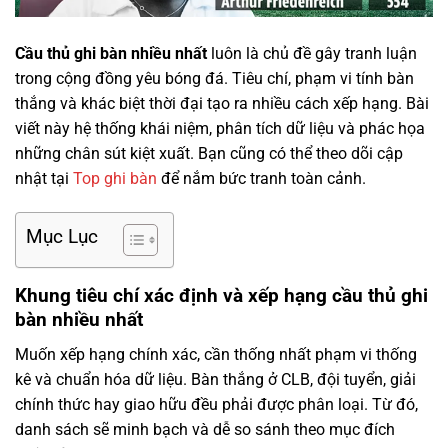
Cầu thủ ghi bàn nhiều nhất
luôn là chủ đề gây tranh luận
trong cộng đồng yêu bóng đá. Tiêu chí, phạm vi tính bàn
thắng và khác biệt thời đại tạo ra nhiều cách xếp hạng. Bài
viết này hệ thống khái niệm, phân tích dữ liệu và phác họa
những chân sút kiệt xuất. Bạn cũng có thể theo dõi cập
nhật tại
Top ghi bàn
để nắm bức tranh toàn cảnh.
Mục Lục
Khung tiêu chí xác định và xếp hạng cầu thủ ghi
bàn nhiều nhất
Muốn xếp hạng chính xác, cần thống nhất phạm vi thống
kê và chuẩn hóa dữ liệu. Bàn thắng ở CLB, đội tuyển, giải
chính thức hay giao hữu đều phải được phân loại. Từ đó,
danh sách sẽ minh bạch và dễ so sánh theo mục đích