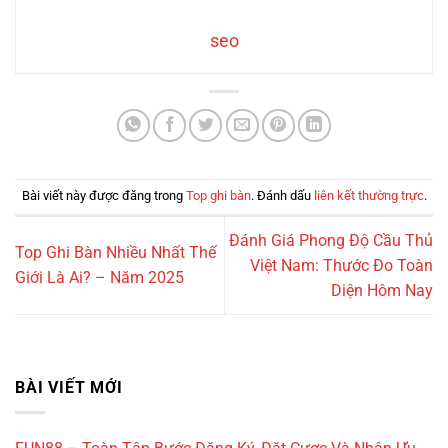
seo
Bài viết này được đăng trong
Top ghi bàn
. Đánh dấu
liên kết thường trực
.
Đánh Giá Phong Độ Cầu Thủ
Top Ghi Bàn Nhiều Nhất Thế
Việt Nam: Thước Đo Toàn
Giới Là Ai? – Năm 2025
Diện Hôm Nay
BÀI VIẾT MỚI