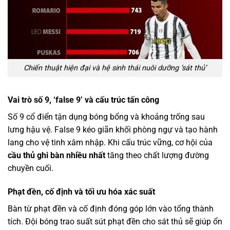
Chiến thuật hiện đại và hệ sinh thái nuôi dưỡng ‘sát thủ’
Vai trò số 9, ‘false 9’ và cấu trúc tấn công
Số 9 cổ điển tận dụng bóng bổng và khoảng trống sau
lưng hậu vệ. False 9 kéo giãn khối phòng ngự và tạo hành
lang cho vệ tinh xâm nhập. Khi cấu trúc vững, cơ hội của
cầu thủ ghi bàn nhiều nhất
tăng theo chất lượng đường
chuyền cuối.
Phạt đền, cố định và tối ưu hóa xác suất
Bàn từ phạt đền và cố định đóng góp lớn vào tổng thành
tích. Đội bóng trao suất sút phạt đền cho sát thủ sẽ giúp ổn