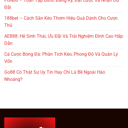
FUN88 – Toàn Tập Bước Đăng Ký, Đặt Cược Và Nhận Ưu
Đãi
188bet – Cách Săn Kèo Thơm Hiệu Quả Dành Cho Cược
Thủ
AE888: Hệ Sinh Thái, Ưu Đãi Và Trải Nghiệm Đỉnh Cao Hấp
Dẫn
Cá Cược Bóng Đá: Phân Tích Kèo, Phong Độ Và Quản Lý
Vốn
Go88 Có Thật Sự Uy Tín Hay Chỉ Là Bề Ngoài Hào
Nhoáng?